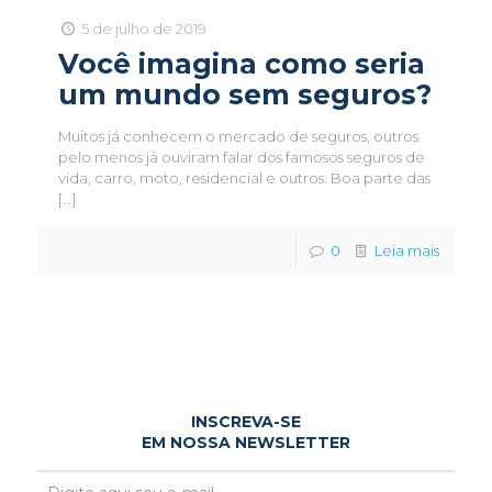
5 de julho de 2019
Você imagina como seria
um mundo sem seguros?
Muitos já conhecem o mercado de seguros, outros
pelo menos já ouviram falar dos famosos seguros de
vida, carro, moto, residencial e outros. Boa parte das
[…]
0
Leia mais
INSCREVA-SE
EM NOSSA NEWSLETTER