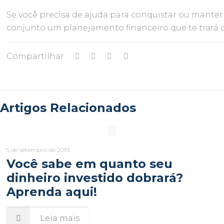
Se você precisa de ajuda para conquistar ou manter
conjunto um planejamento financeiro que te trará 
Compartilhar
Artigos Relacionados
5 de setembro de 2019
Você sabe em quanto seu
dinheiro investido dobrará?
Aprenda aqui!
Leia mais