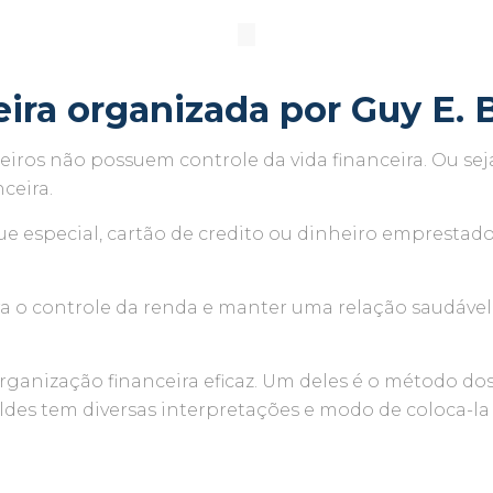
ira organizada por Guy E. 
iros não possuem controle da vida financeira. Ou sej
nceira.
 especial, cartão de credito ou dinheiro emprestado 
ra o controle da renda e manter uma relação saudável 
anização financeira eficaz. Um deles é o método do
aldes tem diversas interpretações e modo de coloca-la 