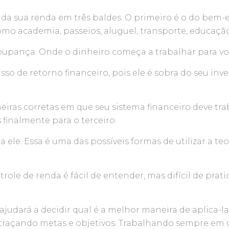
o da sua renda em três baldes. O primeiro é o do bem-
mo academia, passeios, aluguel, transporte, educação 
upança. Onde o dinheiro começa a trabalhar para voc
so de retorno financeiro, pois ele é sobra do seu in
eiras corretas em que seu sistema financeiro deve tra
 finalmente para o terceiro.
 ele. Essa é uma das possíveis formas de utilizar a teo
ole de renda é fácil de entender, mas difícil de prat
 ajudará a decidir qual é a melhor maneira de aplica-l
traçando metas e objetivos. Trabalhando sempre em c