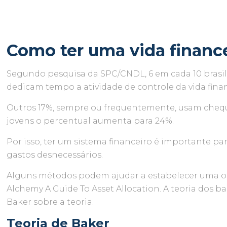
Como ter uma vida finance
Segundo pesquisa da SPC/CNDL, 6 em cada 10 brasile
dedicam tempo a atividade de controle da vida fina
Outros 17%, sempre ou frequentemente, usam cheque
jovens o percentual aumenta para 24%.
Por isso, ter um sistema financeiro é importante pa
gastos desnecessários.
Alguns métodos podem ajudar a estabelecer uma org
Alchemy A Guide To Asset Allocation. A teoria dos b
Baker sobre a teoria.
Teoria de Baker