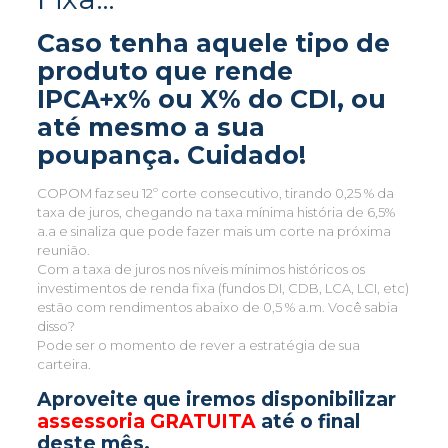
Caso tenha aquele tipo de
produto que rende
IPCA+x% ou X% do CDI, ou
até mesmo a sua
poupança.
Cuidado!
COPOM faz seu 12º corte consecutivo, tirando 0,25 % da
taxa de juros, chegando na taxa mínima história de 6,5%
a.a e sinaliza que pode fazer mais um corte na próxima
reunião.
Com a taxa de juros nos níveis mínimos históricos os
investimentos de renda fixa (fundos DI, CDB, LCA, LCI, etc)
estão com rendimentos abaixo de 0,5 % a.m. Você sabia
disso?
Pode ser o momento de rever a estratégia de sua
carteira.
Aproveite que iremos disponibilizar
assessoria GRATUITA
até o final
deste mês.